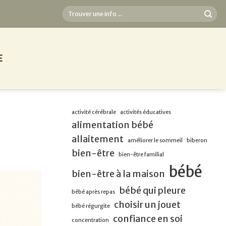
E
activité cérébrale
activités éducatives
alimentation bébé
allaitement
améliorer le sommeil
biberon
bien-être
bien-être familial
bébé
bien-être à la maison
bébé qui pleure
bébé après repas
choisir un jouet
bébé régurgite
confiance en soi
concentration