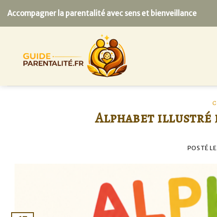
Skip
Accompagner la parentalité avec sens et bienveillance
to
content
C
Alphabet illustré 
POSTÉ L