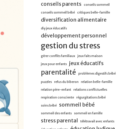
conseils parents
conseils sommeil
conseils sommeil bébé
critiques belle-famille
diversification alimentaire
diy jeux éducatifs
développement personnel
gestion du stress
gérer conflits familiaux
jeux faits maison
jeux éducatifs
jeux pour enfants
parentalité
problèmes digestifs bébé
puzzles
refus du biberon
relation belle-famille
relation père-enfant
relations conflictuelles
respiration consciente
régurgitations bébé
sommeil bébé
soins bébé
sommeil des enfants
sommeil en famille
stress parental
télétravail avec enfants
éducation ludique