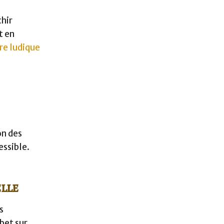
chir
t en
re ludique
on des
essible.
lle
s
bet sur