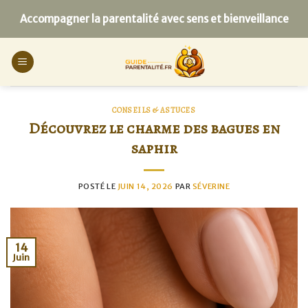
Skip
Accompagner la parentalité avec sens et bienveillance
to
content
CONSEILS & ASTUCES
Découvrez le charme des bagues en
saphir
POSTÉ LE
JUIN 14, 2026
PAR
SÉVERINE
14
Juin