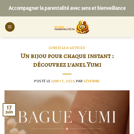
Skip
Accompagner la parentalité avec sens et bienveillance
to
content
CONSEILS & ASTUCES
Un bijou pour chaque instant :
découvrez l’anel Yumi
POSTÉ LE
JUIN 17, 2026
PAR
SÉVERINE
17
Juin