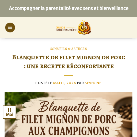
Skip
Accompagner la parentalité avec sens et bienveillance
to
content
CONSEILS & ASTUCES
Blanquette de filet mignon de porc
: une recette réconfortante
POSTÉ LE
MAI 11, 2026
PAR
SÉVERINE
11
Mai