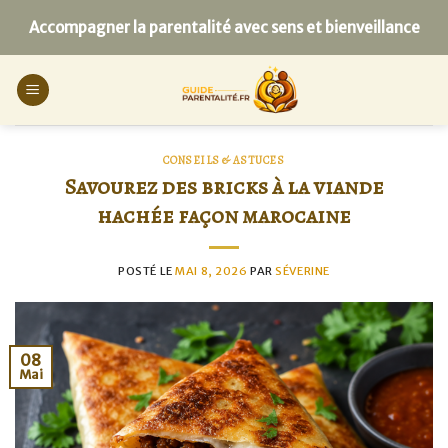
Skip
Accompagner la parentalité avec sens et bienveillance
to
content
CONSEILS & ASTUCES
Savourez des bricks à la viande
hachée façon marocaine
POSTÉ LE
MAI 8, 2026
PAR
SÉVERINE
08
Mai