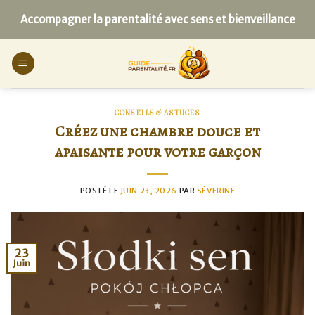
Skip
Accompagner la parentalité avec sens et bienveillance
to
content
CONSEILS & ASTUCES
Créez une chambre douce et
apaisante pour votre garçon
POSTÉ LE
JUIN 23, 2026
PAR
SÉVERINE
23
Juin