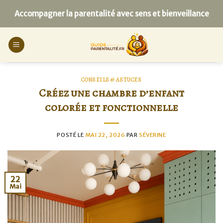
Skip
Accompagner la parentalité avec sens et bienveillance
to
content
CONSEILS & ASTUCES
Créez une chambre d’enfant
colorée et fonctionnelle
POSTÉ LE
MAI 22, 2026
PAR
SÉVERINE
22
Mai