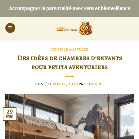
Skip
Accompagner la parentalité avec sens et bienveillance
to
content
CONSEILS & ASTUCES
Des idées de chambres d’enfants
pour petits aventuriers
POSTÉ LE
MAI 29, 2026
PAR
SÉVERINE
29
Mai