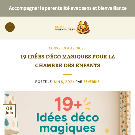
Skip
Accompagner la parentalité avec sens et bienveillance
to
content
CONSEILS & ASTUCES
19 idées déco magiques pour la
chambre des enfants
POSTÉ LE
JUIN 8, 2026
PAR
SÉVERINE
08
Juin