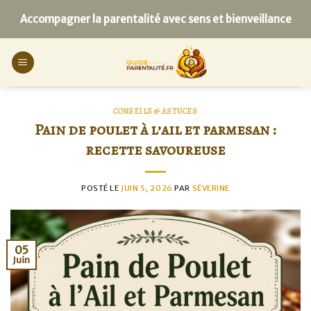
Skip
Accompagner la parentalité avec sens et bienveillance
to
content
CONSEILS & ASTUCES
Pain de poulet à l’ail et parmesan :
recette savoureuse
POSTÉ LE
JUIN 5, 2026
PAR
SÉVERINE
05
Juin