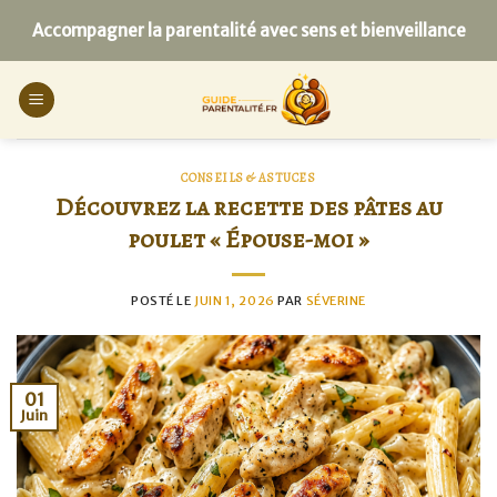
Skip
Accompagner la parentalité avec sens et bienveillance
to
content
CONSEILS & ASTUCES
Découvrez la recette des pâtes au
poulet « Épouse-moi »
POSTÉ LE
JUIN 1, 2026
PAR
SÉVERINE
01
Juin