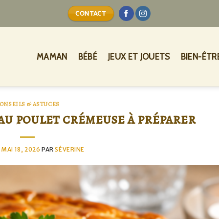
CONTACT
MAMAN
BÉBÉ
JEUX ET JOUETS
BIEN-ÊTR
ONSEILS & ASTUCES
 au poulet crémeuse à préparer
E
MAI 18, 2026
PAR
SÉVERINE