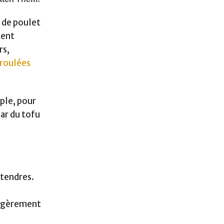
n de poulet
ment
rs,
 roulées
mple, pour
par du tofu
 tendres.
 légèrement