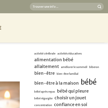
E
activité cérébrale
activités éducatives
alimentation bébé
allaitement
améliorer le sommeil
biberon
bien-être
bien-être familial
bébé
bien-être à la maison
bébé qui pleure
bébé après repas
choisir un jouet
bébé régurgite
confiance en soi
concentration