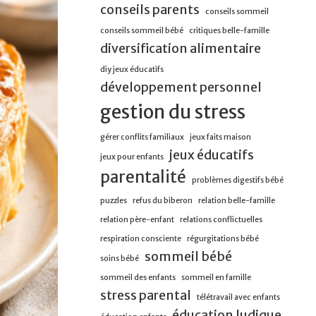
conseils parents
conseils sommeil
conseils sommeil bébé
critiques belle-famille
diversification alimentaire
diy jeux éducatifs
développement personnel
gestion du stress
gérer conflits familiaux
jeux faits maison
jeux éducatifs
jeux pour enfants
parentalité
problèmes digestifs bébé
puzzles
refus du biberon
relation belle-famille
relation père-enfant
relations conflictuelles
respiration consciente
régurgitations bébé
sommeil bébé
soins bébé
sommeil des enfants
sommeil en famille
stress parental
télétravail avec enfants
éducation ludique