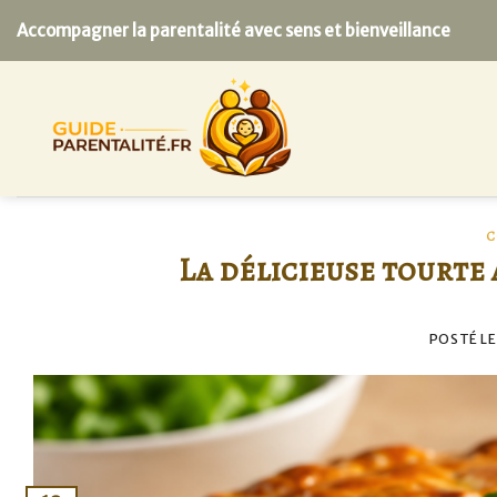
Skip
Accompagner la parentalité avec sens et bienveillance
to
content
C
La délicieuse tourte
POSTÉ L