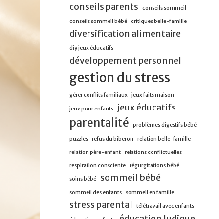
conseils parents
conseils sommeil
conseils sommeil bébé
critiques belle-famille
diversification alimentaire
diy jeux éducatifs
développement personnel
gestion du stress
gérer conflits familiaux
jeux faits maison
jeux éducatifs
jeux pour enfants
parentalité
problèmes digestifs bébé
puzzles
refus du biberon
relation belle-famille
relation père-enfant
relations conflictuelles
respiration consciente
régurgitations bébé
sommeil bébé
soins bébé
sommeil des enfants
sommeil en famille
stress parental
télétravail avec enfants
éducation ludique