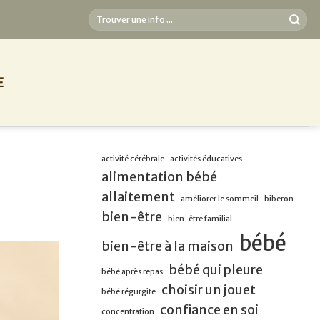
E
activité cérébrale
activités éducatives
alimentation bébé
allaitement
améliorer le sommeil
biberon
bien-être
bien-être familial
bébé
bien-être à la maison
bébé qui pleure
bébé après repas
choisir un jouet
bébé régurgite
confiance en soi
concentration