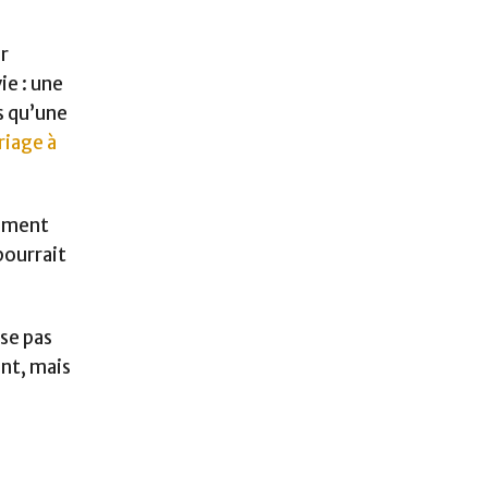
r
ie : une
s qu’une
riage à
lement
pourrait
sse pas
nt, mais