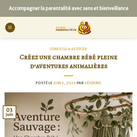
Skip
Accompagner la parentalité avec sens et bienveillance
to
content
CONSEILS & ASTUCES
Créez une chambre bébé pleine
d’aventures animalières
POSTÉ LE
JUIN 3, 2026
PAR
SÉVERINE
03
Juin