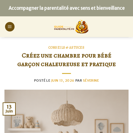
Skip
Accompagner la parentalité avec sens et bienveillance
to
content
CONSEILS & ASTUCES
Créez une chambre pour bébé
garçon chaleureuse et pratique
POSTÉ LE
JUIN 13, 2026
PAR
SÉVERINE
13
Juin